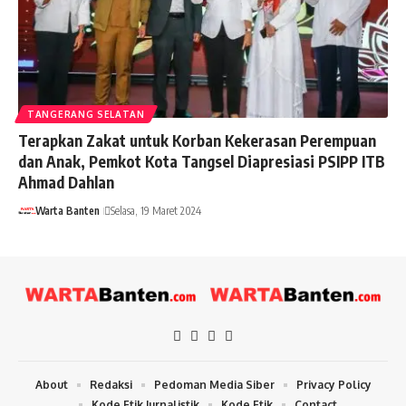
TANGERANG SELATAN
Terapkan Zakat untuk Korban Kekerasan Perempuan
dan Anak, Pemkot Kota Tangsel Diapresiasi PSIPP ITB
Ahmad Dahlan
Warta Banten
Selasa, 19 Maret 2024
About
Redaksi
Pedoman Media Siber
Privacy Policy
Kode Etik Jurnalistik
Kode Etik
Contact