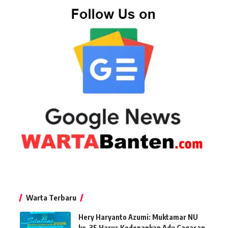
Warta Terbaru
Hery Haryanto Azumi: Muktamar NU
ke-35 Harus Kedepankan Adu Gagasan,