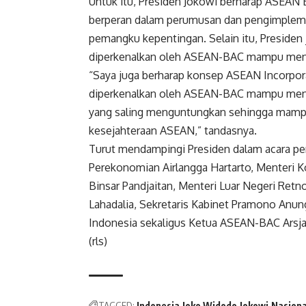
Untuk itu, Presiden Jokowi berharap ASEAN 
berperan dalam perumusan dan pengimplement
pemangku kepentingan. Selain itu, Preside
diperkenalkan oleh ASEAN-BAC mampu menc
“Saya juga berharap konsep ASEAN Incorpora
diperkenalkan oleh ASEAN-BAC mampu menj
yang saling menguntungkan sehingga mamp
kesejahteraan ASEAN,” tandasnya.
Turut mendampingi Presiden dalam acara pe
Perekonomian Airlangga Hartarto, Menteri K
Binsar Pandjaitan, Menteri Luar Negeri Retn
Lahadalia, Sekretaris Kabinet Pramono Anu
Indonesia sekaligus Ketua ASEAN-BAC Arsja
(rls)
TAGGED:
Indonesia
Joko Widodo
Jokowi
Nasiona