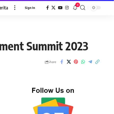
4
erita
Sign In
tment Summit 2023
Share