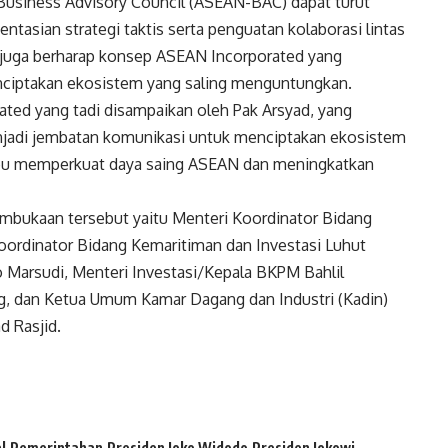
Business Advisory Council (ASEAN-BAC) dapat turut
asian strategi taktis serta penguatan kolaborasi lintas
n juga berharap konsep ASEAN Incorporated yang
iptakan ekosistem yang saling menguntungkan.
ted yang tadi disampaikan oleh Pak Arsyad, yang
adi jembatan komunikasi untuk menciptakan ekosistem
u memperkuat daya saing ASEAN dan meningkatkan
mbukaan tersebut yaitu Menteri Koordinator Bidang
oordinator Bidang Kemaritiman dan Investasi Luhut
o Marsudi, Menteri Investasi/Kepala BKPM Bahlil
ng, dan Ketua Umum Kamar Dagang dan Industri (Kadin)
d Rasjid.
l
Pemerintahan
Presiden Joko Widodo
Presiden Jokowi