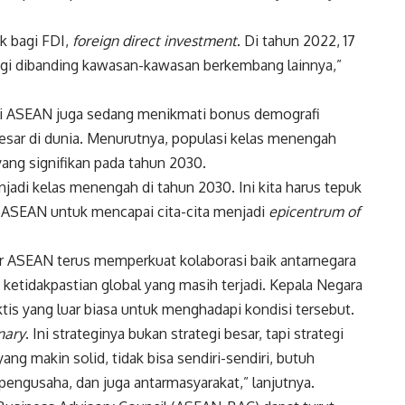
k bagi FDI,
foreign direct investment
. Di tahun 2022, 17
ggi dibanding kawasan-kawasan berkembang lainnya,”
ini ASEAN juga sedang menikmati bonus demografi
esar di dunia. Menurutnya, populasi kelas menengah
ng signifikan pada tahun 2030.
jadi kelas menengah di tahun 2030. Ini kita harus tepuk
r ASEAN untuk mencapai cita-cita menjadi
epicentrum of
r ASEAN terus memperkuat kolaborasi baik antarnegara
tidakpastian global yang masih terjadi. Kepala Negara
s yang luar biasa untuk menghadapi kondisi tersebut.
nary
. Ini strateginya bukan strategi besar, tapi strategi
yang makin solid, tidak bisa sendiri-sendiri, butuh
rpengusaha, dan juga antarmasyarakat,” lanjutnya.