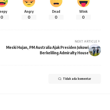
leepy
Angry
Dead
Wink
0
0
0
0
NEXT ARTICLE
Meski Hujan, PM Australia Ajak Presiden Jokowi
Berkeliling Admiralty House
Tidak ada komentar