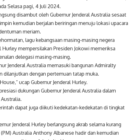
da Selasa pagi, 4 Juli 2024.
angsung disambut oleh Gubernur Jenderal Australia sesaat
impin kemudian berjalan beriringan menuju lokasi upacara
 dentuman meriam.
kehormatan, lagu kebangsaan masing-masing negera
l Hurley mempersilakan Presiden Jokowi memeriksa
enalan delegasi masing-masing.
ur Jenderal Australia memasuki bangunan Admiralty
 dilanjutkan dengan pertemuan tatap muka.
ouse,” ucap Gubernur Jenderal Hurley.
esiasi dukungan Gubernur Jenderal Australia dalam
Australia.
intah dapat juga diikuti kedekatan-kedekatan di tingkat
rnur Jenderal Hurley berlangsung akrab selama kurang
i (PM) Australia Anthony Albanese hadir dan kemudian