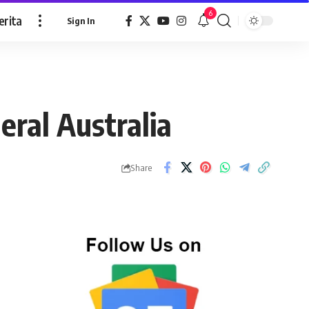
6
erita
Sign In
ral Australia
Share