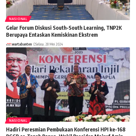
NASIONAL
Gelar Forum Diskusi South-South Learning, TNP2K
Berupaya Entaskan Kemiskinan Ekstrem
wartabanten
Selasa, 28 Mei 2024
NASIONAL
Hadiri Peresmian Pembukaan Konferensi HPI ke-168