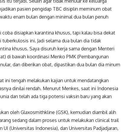
s itu terjadi. Selain agar tidak menular ke keluarga
enjadikan pasien pengidap TBC disiplin meminum obat
waktu enam bulan dengan minimal dua bulan penuh
 coba disiapkan karantina khusus, tapi kalau bisa dekat
tuberkulosis ini. Jadi selama dua bulan dia tidak
ntina khusus. Saya disuruh kerja sama dengan Menteri
at) di bawah koordinasi Menko PMK (Pembangunan
ular, dan diberikan obat, dipastikan dua bulan dia minum
saat ini tengah melakukan kajian untuk mendatangkan
asnya dinilai rendah. Menurut Menkes, saat ini Indonesia
dunia dan telah ada tiga potensi vaksin baru yang akan
ukan oleh Glaxosmithkline (GSK), kemudian diambil alih
arang sedang dalam proses untuk melakukan clinical trail
UI (Universitas Indonesia), dan Universitas Padjadjaran,