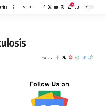
9
erita
Sign In
ulosis
Share