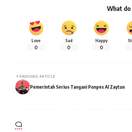
What do 
Love
Sad
Happy
S
0
0
0
PREVIOUS ARTICLE
Pemerintah Serius Tangani Ponpes Al Zaytun