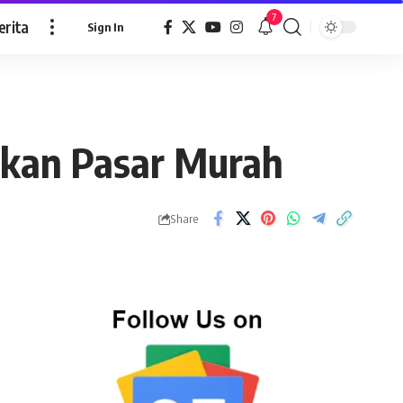
7
erita
Sign In
akan Pasar Murah
Share