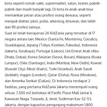
kota seperti rumah sakit, supermarket, salon, teater, pabrik-
pabrik dan masih banyak lagi. Di kota ini anak-anak bisa
memainkan peran atau profesi orang dewasa, seperti
menjadi dokter, pilot, polisi, arkeolog, ilmuwan, dan lebih
dari 110 profesi lainnya.
Saat ini telah beroperasi 26 KidZania yang tersebar di 17
negara antara lain: Mexico (Santa Fe, Monterrey, Cuicuilco,
Guadalajara), Jepang (Tokyo, Koshien, Fukuoka), Indonesia
(Jakarta, Surabaya), Portugal (Lisbon), Uni Emirat Arab (Abu
Dhabi, Dubai), Korea Selatan (Seoul, Busan), Malaysia (Kuala
Lumpur), Chile (Santiago), India (Mumbai, New Delhi), Kuwait
(Kuwait City), Mesir (Kairo), Turki (Istanbul), Arab Saudi
(Jeddah), Inggris (London), Qatar (Doha), Rusia (Moskow),
dan Amerika Serikat (Dallas). Di Indonesia terdapat 2
fasilitas, yang pertama KidZania Jakarta menempati ruang
seluas 7,500 m2 berlokasi di Pacific Place Mall lantai 6,
Kawasan Niaga Terpadu, Jl. Jend. Sudirman Kav 52-53,
Jakarta, dengan kapasitas pengunjung maksimum 1,800