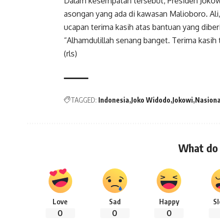
Dalam kesempatan tersebut, Presiden Joko
asongan yang ada di kawasan Malioboro. Al
ucapan terima kasih atas bantuan yang diber
“Alhamdulillah senang banget. Terima kasih 
(rls)
TAGGED:
Indonesia
Joko Widodo
Jokowi
Nasiona
What do 
Love
Sad
Happy
S
0
0
0