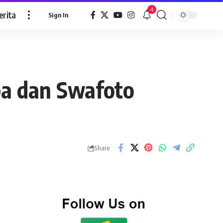
4
erita
Sign In
pa dan Swafoto
Share