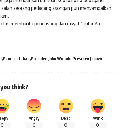
wi juga memberikan bantuan kepada para pedagang
i, salah seorang pedagang asongan pun menyampaikan
ikan.
telah membantu pengasong dan rakyat,” tutur Ali.
l
Pemerintahan
Presiden Joko Widodo
Presiden Jokowi
you think?
leepy
Angry
Dead
Wink
0
0
0
0