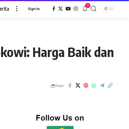
9
erita
Sign In
okowi: Harga Baik dan
Share