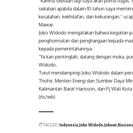
“Karena sebulan lagi saya akan purna tugas
sekalian apabila dalam 10 tahun saya memimp
kesalahan, kekhilafan, dan kekurangan,” uc
Mawar.
Joko Widodo mengatakan bahwa kegiatan pam
penghormatan dan penghargaan kepada masy
kepada pemerintahannya.
“Ya kan pentinglah, datang dengan muka, pur
Widodo.
Turut mendampingi Joko Widodo dalam peninj
Thohir, Menteri Energi dan Sumber Daya Mine
Kalimantan Barat Harisson, dan Pj Wali Kota
(rls/wb)
TAGGED:
Indonesia
Joko Widodo
Jokowi
Nasiona