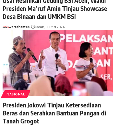
Usai Resmikan Gedung BSI Aceh, Wakil
Presiden Ma’ruf Amin Tinjau Showcase
Desa Binaan dan UMKM BSI
wartabanten
Kamis, 30 Mei 2024
NASIONAL
Presiden Jokowi Tinjau Ketersediaan
Beras dan Serahkan Bantuan Pangan di
Tanah Grogot