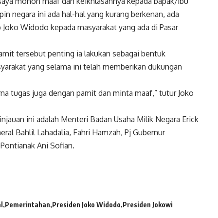
, saya mohon maaf dan keikhlasannya kepada bapak/ibu
in negara ini ada hal-hal yang kurang berkenan, ada
ap Joko Widodo kepada masyarakat yang ada di Pasar
it tersebut penting ia lakukan sebagai bentuk
arakat yang selama ini telah memberikan dukungan
na tugas juga dengan pamit dan minta maaf,” tutur Joko
auan ini adalah Menteri Badan Usaha Milik Negara Erick
ral Bahlil Lahadalia, Fahri Hamzah, Pj Gubernur
 Pontianak Ani Sofian.
l
Pemerintahan
Presiden Joko Widodo
Presiden Jokowi