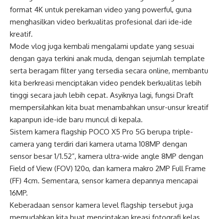
format 4K untuk perekaman video yang powerful, guna
menghasilkan video berkualitas profesional dari ide-ide
kreatif.
Mode vlog juga kembali mengalami update yang sesuai
dengan gaya terkini anak muda, dengan sejumlah template
serta beragam filter yang tersedia secara online, membantu
kita berkreasi menciptakan video pendek berkualitas lebih
tinggi secara jauh lebih cepat. Asyiknya lagi, fungsi Draft
mempersilahkan kita buat menambahkan unsur-unsur kreatif
kapanpun ide-ide baru muncul di kepala.
Sistem kamera flagship POCO X5 Pro 5G berupa triple-
camera yang terdiri dari kamera utama 108MP dengan
sensor besar 1/1.52”, kamera ultra-wide angle 8MP dengan
Field of View (FOV) 120o, dan kamera makro 2MP Full Frame
(FF) 4cm. Sementara, sensor kamera depannya mencapai
16MP.
Keberadaan sensor kamera level flagship tersebut juga
memudahkan kita buat menciptakan kreasi fotografi kelas