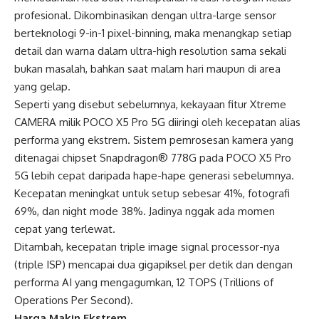
profesional. Dikombinasikan dengan ultra-large sensor
berteknologi 9-in-1 pixel-binning, maka menangkap setiap
detail dan warna dalam ultra-high resolution sama sekali
bukan masalah, bahkan saat malam hari maupun di area
yang gelap.
Seperti yang disebut sebelumnya, kekayaan fitur Xtreme
CAMERA milik POCO X5 Pro 5G diiringi oleh kecepatan alias
performa yang ekstrem. Sistem pemrosesan kamera yang
ditenagai chipset Snapdragon® 778G pada POCO X5 Pro
5G lebih cepat daripada hape-hape generasi sebelumnya.
Kecepatan meningkat untuk setup sebesar 41%, fotografi
69%, dan night mode 38%. Jadinya nggak ada momen
cepat yang terlewat.
Ditambah, kecepatan triple image signal processor-nya
(triple ISP) mencapai dua gigapiksel per detik dan dengan
performa AI yang mengagumkan, 12 TOPS (Trillions of
Operations Per Second).
Harga Makin Ekstrem