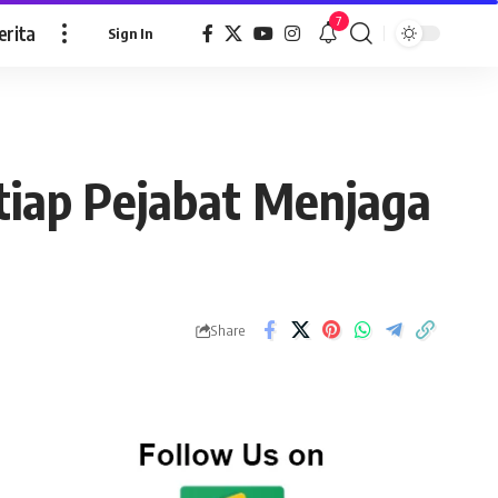
7
erita
Sign In
etiap Pejabat Menjaga
Share