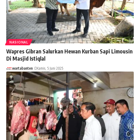
NASIONAL
Wapres Gibran Salurkan Hewan Kurban Sapi Limousin
Di Masjid Istiqlal
wartabanten
Kamis, 5 Juni 2025