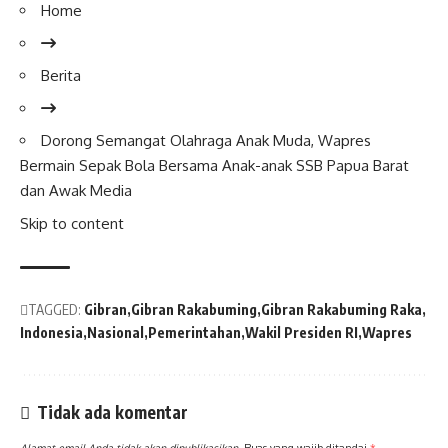
Home
Berita
Dorong Semangat Olahraga Anak Muda,
Wapres
Bermain Sepak Bola Bersama Anak-anak SSB Papua Barat
dan Awak Media
Skip to content
TAGGED:
Gibran
Gibran Rakabuming
Gibran Rakabuming Raka
Indonesia
Nasional
Pemerintahan
Wakil Presiden RI
Wapres
Tidak ada komentar
Alamat email Anda tidak akan dipublikasikan.
Ruas yang wajib ditandai
*