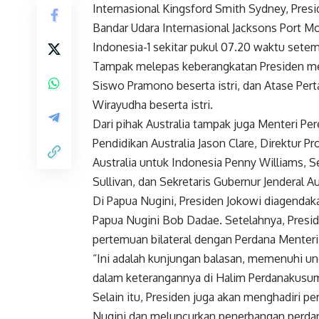
Internasional Kingsford Smith Sydney, Pres
Bandar Udara Internasional Jacksons Port
Indonesia-1 sekitar pukul 07.20 waktu setem
Tampak melepas keberangkatan Presiden men
Siswo Pramono beserta istri, dan Atase Per
Wirayudha beserta istri.
Dari pihak Australia tampak juga Menteri Per
Pendidikan Australia Jason Clare, Direktur
Australia untuk Indonesia Penny Williams, 
Sullivan, dan Sekretaris Gubernur Jenderal Au
Di Papua Nugini, Presiden Jokowi diagenda
Papua Nugini Bob Dadae. Setelahnya, Presi
pertemuan bilateral dengan Perdana Menteri
“Ini adalah kunjungan balasan, memenuhi un
dalam keterangannya di Halim Perdanakusuma,
Selain itu, Presiden juga akan menghadiri 
Nugini dan meluncurkan penerbangan perdana