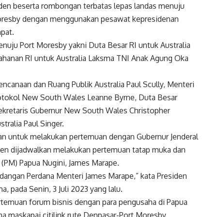
iden beserta rombongan terbatas lepas landas menuju
 Moresby dengan menggunakan pesawat kepresidenan
pat.
uju Port Moresby yakni Duta Besar RI untuk Australia
tahanan RI untuk Australia Laksma TNI Anak Agung Oka
encanaan dan Ruang Publik Australia Paul Scully, Menteri
 Protokol New South Wales Leanne Byrne, Duta Besar
Sekretaris Gubernur New South Wales Christopher
stralia Paul Singer.
kan untuk melakukan pertemuan dengan Gubernur Jenderal
den dijadwalkan melakukan pertemuan tatap muka dan
 (PM) Papua Nugini, James Marape.
dangan Perdana Menteri James Marape,” kata Presiden
 pada Senin, 3 Juli 2023 yang lalu.
pertemuan forum bisnis dengan para pengusaha di Papua
 maskapai citilink rute Denpasar-Port Moresby.