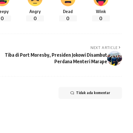
leepy
Angry
Dead
Wink
0
0
0
0
NEXT ARTICLE
Tiba di Port Moresby, Presiden Jokowi Disambut
Perdana Menteri Marape
Tidak ada komentar