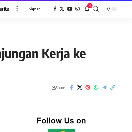
4
erita
Sign In
njungan Kerja ke
Share