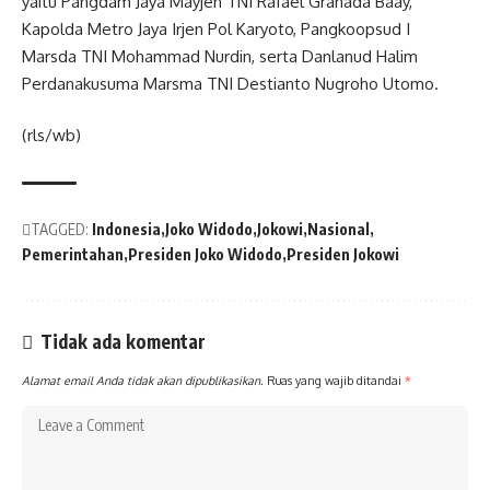
yaitu Pangdam Jaya Mayjen TNI Rafael Granada Baay,
Kapolda Metro Jaya Irjen Pol Karyoto, Pangkoopsud I
Marsda TNI Mohammad Nurdin, serta Danlanud Halim
Perdanakusuma Marsma TNI Destianto Nugroho Utomo.
(rls/wb)
TAGGED:
Indonesia
Joko Widodo
Jokowi
Nasional
Pemerintahan
Presiden Joko Widodo
Presiden Jokowi
Tidak ada komentar
Alamat email Anda tidak akan dipublikasikan.
Ruas yang wajib ditandai
*