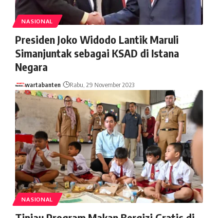
NASIONAL
Presiden Joko Widodo Lantik Maruli
Simanjuntak sebagai KSAD di Istana
Negara
wartabanten
Rabu, 29 November 2023
NASIONAL
Tinjau Program Makan Bergizi Gratis di