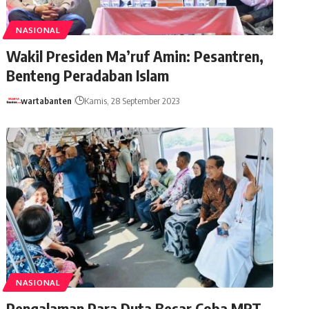
NASIONAL
Wakil Presiden Ma’ruf Amin: Pesantren,
Benteng Peradaban Islam
wartabanten
Kamis, 28 September 2023
NASIONAL
Pengalaman Para Duta Besar Coba MRT