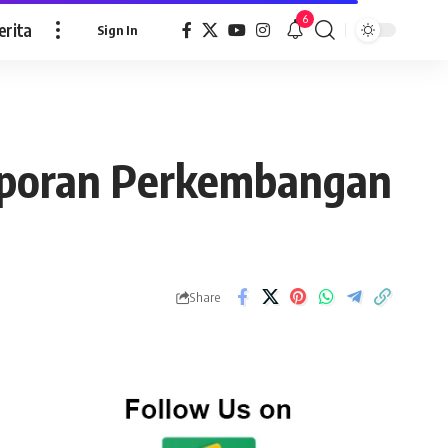
6
erita
Sign In
aporan Perkembangan
Share