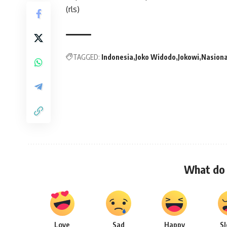
(rls)
TAGGED:
Indonesia
Joko Widodo
Jokowi
Nasiona
What do 
Love
Sad
Happy
S