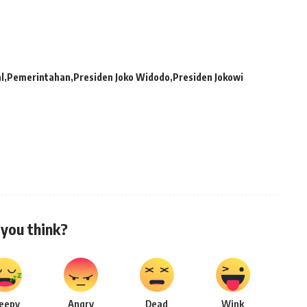
l
Pemerintahan
Presiden Joko Widodo
Presiden Jokowi
you think?
leepy
Angry
Dead
Wink