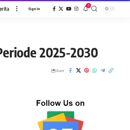
7
erita
Sign In
 Periode 2025-2030
Share