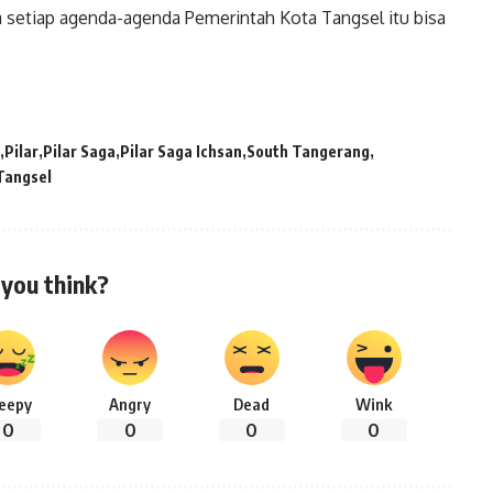
setiap agenda-agenda Pemerintah Kota Tangsel itu bisa
Pilar
Pilar Saga
Pilar Saga Ichsan
South Tangerang
Tangsel
you think?
leepy
Angry
Dead
Wink
0
0
0
0