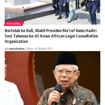
NASIONAL
Bertolak ke Bali, Wakil Presiden Ma’ruf Amin Hadiri
Sesi Tahunan ke-61 Asian-African Legal Consultative
Organization
wartabanten
Senin, 16 Oktober 2023