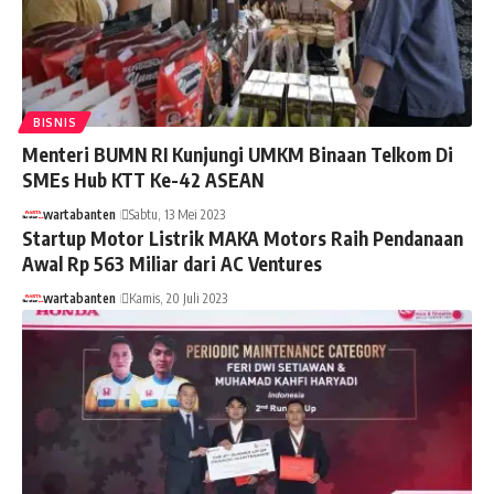
BISNIS
Menteri BUMN RI Kunjungi UMKM Binaan Telkom Di
SMEs Hub KTT Ke-42 ASEAN
wartabanten
Sabtu, 13 Mei 2023
Startup Motor Listrik MAKA Motors Raih Pendanaan
Awal Rp 563 Miliar dari AC Ventures
wartabanten
Kamis, 20 Juli 2023