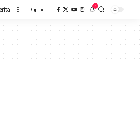
6
erita
Sign In