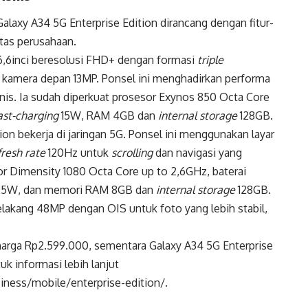
alaxy A34 5G Enterprise Edition dirancang dengan fitur-
tas perusahaan.
r 6,6inci beresolusi FHD+ dengan formasi
triple
 kamera depan 13MP. Ponsel ini menghadirkan performa
nis. Ia sudah diperkuat prosesor Exynos 850 Octa Core
ast-charging
15W, RAM 4GB dan
internal storage
128GB.
ion bekerja di jaringan 5G. Ponsel ini menggunakan layar
fresh rate
120Hz untuk
scrolling
dan navigasi yang
r Dimensity 1080 Octa Core up to 2,6GHz, baterai
5W, dan memori RAM 8GB dan
internal storage
128GB.
lakang 48MP dengan OIS untuk foto yang lebih stabil,
 harga Rp2.599.000, sementara Galaxy A34 5G Enterprise
uk informasi lebih lanjut
ness/mobile/enterprise-edition/.