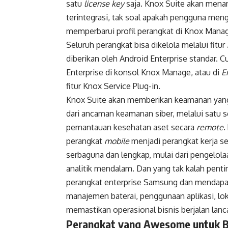
satu
licen
s
e key
saja. Knox Suite akan mena
terintegrasi, tak soal apakah pengguna meng
memperbarui profil perangkat di Knox Mana
Seluruh perangkat bisa dikelola melalui fitur
diberikan oleh Android Enterprise standar
Enterprise di konsol Knox Manage, atau di
E
fitur Knox Service Plug-in.
Knox Suite akan memberikan keamanan yang k
dari ancaman keamanan siber, melalui satu se
pemantauan kesehatan aset secara
remote
.
perangkat
mobile
menjadi perangkat kerja se
serbaguna dan lengkap, mulai dari pengelo
analitik mendalam. Dan yang tak kalah pentin
perangkat enterprise Samsung dan mendapa
manajemen baterai, penggunaan aplikasi, lok
memastikan operasional bisnis berjalan lanca
Perangkat yang Awesome untuk B