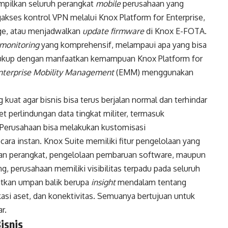
mpilkan seluruh perangkat
mobile
perusahaan yang
akses kontrol VPN melalui Knox Platform for Enterprise,
ge, atau menjadwalkan
update firmware
di Knox E-FOTA.
monitoring
yang komprehensif, melampaui apa yang bisa
. Cukup dengan manfaatkan kemampuan Knox Platform for
nterprise
M
obility
M
anagement
(EMM) menggunakan
uat agar bisnis bisa terus berjalan normal dan terhindar
t perlindungan data tingkat militer, termasuk
 Perusahaan bisa melakukan kustomisasi
cara instan. Knox Suite memiliki fitur pengelolaan yang
laan perangkat, pengelolaan pembaruan software, maupun
g, perusahaan memiliki visibilitas terpadu pada seluruh
tkan umpan balik berupa
insight
mendalam tentang
asi aset, dan konektivitas. Semuanya bertujuan untuk
r.
isnis