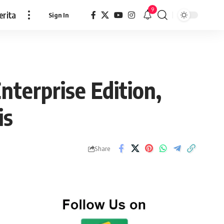
9
erita
Sign In
terprise Edition,
is
Share