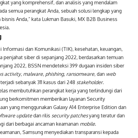
gkat yang komprehensif, dan analisis yang mendalam
pada semua perangkat Anda, sebuah solusi lengkap yang
 bisnis Anda,” kata Lukman Basuki, MX B2B Business
esia.
g
i Informasi dan Komunikasi (TIK), kesehatan, keuangan,
a penjahat siber di sepanjang 2022, berdasarkan temuan
njang 2022, BSSN mendeteksi 399 dugaan insiden siber
s activity
,
malware
,
phishing
,
ransomware
, dan
web
 terjadi sebanyak 311 kasus dari 248
stakeholder
.
elas membutuhkan perangkat kerja yang terlindungi dari
sung berkomitmen memberikan layanan Security
aan yang menggunakan Galaxy A14 Enterprise Edition dan
oftware update
dan rilis
security patches
yang teratur dan
ungi dari berbagai ancaman keamanan
mobile
.
eamanan, Samsung menyediakan transparansi kepada