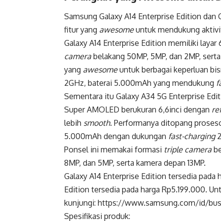
Samsung Galaxy A14 Enterprise Edition dan G
fitur yang
awesome
untuk mendukung aktivi
Galaxy A14 Enterprise Edition memiliki laya
camera
belakang 50MP, 5MP, dan 2MP, serta
yang
awesome
untuk berbagai keperluan bis
2GHz, baterai 5.000mAh yang mendukung
f
Sementara itu Galaxy A34 5G Enterprise Edit
Super AMOLED berukuran 6,6inci dengan
re
lebih
smooth
. Performanya ditopang proseso
5.000mAh dengan dukungan
fast-charging
2
Ponsel ini memakai formasi
triple camera
be
8MP, dan 5MP, serta kamera depan 13MP.
Galaxy A14 Enterprise Edition tersedia pada
Edition tersedia pada harga Rp5.199.000. Unt
kunjungi: https://www.samsung.com/id/busi
Spesifikasi produk: