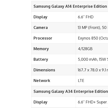
Samsung Galaxy A14 Enterprise Edition
Display
6.6” FHD
Camera
13 MP (Front), 50
Processor
Exynos 850 (Oct
Memory
4/128GB
Battery
5,000 mAh, 15W 
Dimensions
167.7 x 78.0 x 9.
Network
LTE
Samsung Galaxy A34 Enterprise Edition
Display
6.6” FHD+ Super