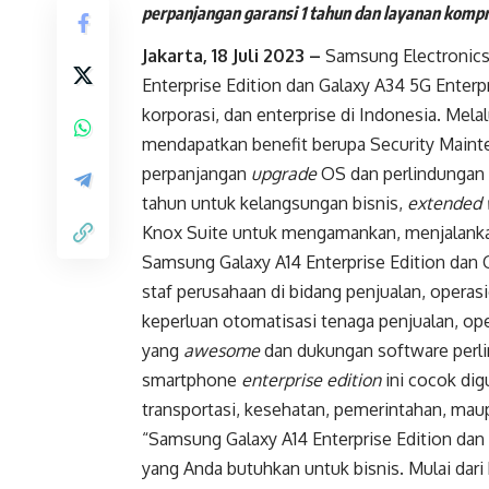
perpanjangan garansi 1 tahun dan layanan kompr
Jakarta, 18 Juli 2023 –
Samsung Electronics
Enterprise Edition dan Galaxy A34 5G Enterp
korporasi, dan enterprise di Indonesia. Mela
mendapatkan benefit berupa Security Maint
perpanjangan
upgrade
OS dan perlindungan
tahun untuk kelangsungan bisnis,
extended 
Knox Suite untuk mengamankan, menjalanka
Samsung Galaxy A14 Enterprise Edition dan 
staf perusahaan di bidang penjualan, opera
keperluan otomatisasi tenaga penjualan, ope
yang
awesome
dan dukungan software perl
smartphone
enterprise edition
ini cocok dig
transportasi, kesehatan, pemerintahan, mau
“Samsung Galaxy A14 Enterprise Edition dan
yang Anda butuhkan untuk bisnis. Mulai dar