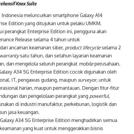
ehensif Knox Suite
 Indonesia meluncurkan smartphone Galaxy A14
rise Edition yang ditujukan untuk pelaku UMKM,
lui perangkat Enterprise Edition ini, pengguna akan
enance Release selama 4 tahun untuk
 dari ancaman keamanan siber,
product lifecycle
selama 2
warranty
satu tahun, dan setahun layanan keamanan
n, dan mengelola seluruh perangkat
mobile
perusahaan.
Galaxy A34 5G Enterprise Edition cocok digunakan oleh
sional, IT, pengawas gudang, maupun
surveyor
, untuk
rasional harian, maupun pemantauan. Dengan fitur-fitur
indungan dan pengelolaan perangkat yang
powerful
,
unakan di industri manufaktur, perkebunan, logistik dan
pun jasa keuangan.
 Galaxy A34 5G Enterprise Edition menghadirkan semua
i keamanan yang kuat untuk menggerakkan bisnis