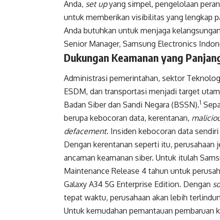
Anda,
set up
yang simpel, pengelolaan peran
untuk memberikan visibilitas yang lengkap 
Anda butuhkan untuk menjaga kelangsungan
Senior Manager, Samsung Electronics Indon
Dukungan Keamanan yang Panjan
Administrasi pemerintahan, sektor Teknolog
ESDM, dan transportasi menjadi target utam
1
Badan Siber dan Sandi Negara (BSSN).
Sepa
berupa kebocoran data, kerentanan,
maliciou
defacement
. Insiden kebocoran data sendiri
Dengan kerentanan seperti itu, perusahaan j
ancaman keamanan siber. Untuk itulah Sam
Maintenance Release 4 tahun untuk perusah
Galaxy A34 5G Enterprise Edition. Dengan
s
tepat waktu, perusahaan akan lebih terlind
Untuk kemudahan pemantauan pembaruan k