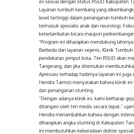
ini sesuai dengan status RSUD Kabupaten Tan
Layanan tumbuh kembang yang dikembangkan
level tertinggi dalam penanganan tumbuh ke
termasuk spesialis anak dan neurologi. Fok
keterlambatan bicara maupun perkembangan 
“Program ini diharapkan mendukung lahirnya
Berbeda dari layanan sejenis, Klinik Tum
pendekatan jemput bola. Tim RSUD akan men
Tangerang, dan jika ditemukan membutuhkan 
Apresiasi terhadap hadirnya layanan ini ju
Hendra Tarmizi menyatakan bahwa klinik in
dan penanganan stunting.
“Dengan adanya klinik ini, kami berharap geja
ditangani oleh tim medis secara tepat,” ujarn
Hendra menambahkan bahwa dengan interve
diharapkan angka stunting di Kabupaten Tan
ini membutuhkan keberadaan dokter spesialis