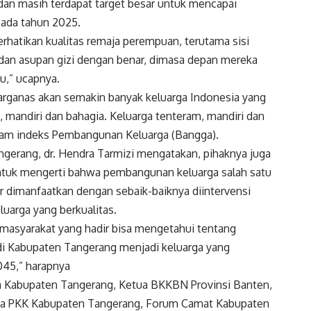
dan masih terdapat target besar untuk mencapai
pada tahun 2025.
rhatikan kualitas remaja perempuan, terutama sisi
i dan asupan gizi dengan benar, dimasa depan mereka
u,” ucapnya.
rganas akan semakin banyak keluarga Indonesia yang
, mandiri dan bahagia. Keluarga tenteram, mandiri dan
alam indeks Pembangunan Keluarga (Bangga).
gerang, dr. Hendra Tarmizi mengatakan, pihaknya juga
ntuk mengerti bahwa pembangunan keluarga salah satu
r dimanfaatkan dengan sebaik-baiknya diintervensi
uarga yang berkualitas.
 masyarakat yang hadir bisa mengetahui tentang
 di Kabupaten Tangerang menjadi keluarga yang
045,” harapnya
da Kabupaten Tangerang, Ketua BKKBN Provinsi Banten,
ua PKK Kabupaten Tangerang, Forum Camat Kabupaten