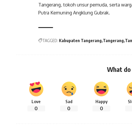
Tangerang, tokoh unsur pemuda, serta warga 
Putra Kemuning Angklung Gubrak.
TAGGED:
Kabupaten Tangerang
Tangerang
Tan
What do 
Love
Sad
Happy
S
0
0
0