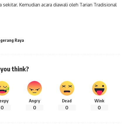
sekitar. Kemudian acara diawali oleh Tarian Tradisional
gerang Raya
you think?
leepy
Angry
Dead
Wink
0
0
0
0