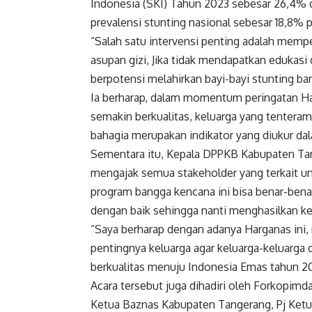
Indonesia (SKI) Tahun 2023 sebesar 26,4% 
prevalensi stunting nasional sebesar 18,8% 
“Salah satu intervensi penting adalah mempe
asupan gizi, Jika tidak mendapatkan edukas
berpotensi melahirkan bayi-bayi stunting bar
Ia berharap, dalam momentum peringatan Ha
semakin berkualitas, keluarga yang tenteram
bahagia merupakan indikator yang diukur d
Sementara itu, Kepala DPPKB Kabupaten Tan
mengajak semua stakeholder yang terkait u
program bangga kencana ini bisa benar-bena
dengan baik sehingga nanti menghasilkan kel
“Saya berharap dengan adanya Harganas ini,
pentingnya keluarga agar keluarga-keluarga
berkualitas menuju Indonesia Emas tahun 2
Acara tersebut juga dihadiri oleh Forkopim
Ketua Baznas Kabupaten Tangerang, Pj Ket