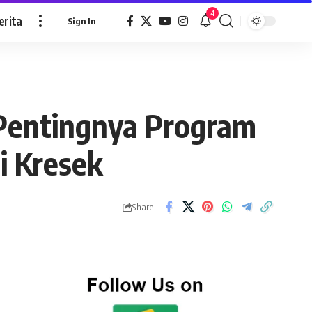
4
erita
Sign In
Pentingnya Program
i Kresek
Share