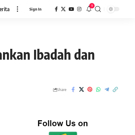
9
erita
Sign In
nkan Ibadah dan
Share