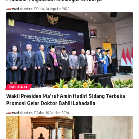
wartabanten
Senin, 14 Agustus 2023
NASIONAL
Wakil Presiden Ma’ruf Amin Hadiri Sidang Terbuka
Promosi Gelar Doktor Bahlil Lahadalia
wartabanten
Rabu, 16 Oktober 2024