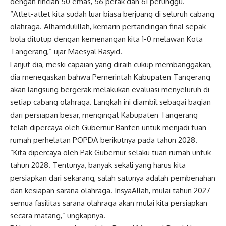
dengan rincian 50 emas, 56 perak dan 61 perunggu.
“Atlet-atlet kita sudah luar biasa berjuang di seluruh cabang
olahraga. Alhamdulillah, kemarin pertandingan final sepak
bola ditutup dengan kemenangan kita 1-0 melawan Kota
Tangerang,” ujar Maesyal Rasyid.
Lanjut dia, meski capaian yang diraih cukup membanggakan,
dia menegaskan bahwa Pemerintah Kabupaten Tangerang
akan langsung bergerak melakukan evaluasi menyeluruh di
setiap cabang olahraga. Langkah ini diambil sebagai bagian
dari persiapan besar, mengingat Kabupaten Tangerang
telah dipercaya oleh Gubernur Banten untuk menjadi tuan
rumah perhelatan POPDA berikutnya pada tahun 2028.
“Kita dipercaya oleh Pak Gubernur selaku tuan rumah untuk
tahun 2028. Tentunya, banyak sekali yang harus kita
persiapkan dari sekarang, salah satunya adalah pembenahan
dan kesiapan sarana olahraga. InsyaAllah, mulai tahun 2027
semua fasilitas sarana olahraga akan mulai kita persiapkan
secara matang,” ungkapnya.