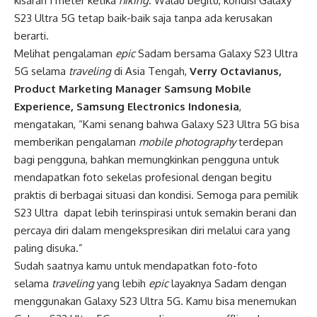
kisaran 1 meter ketika
hiking
. Walau begitu, kondisi Galaxy
S23 Ultra 5G tetap baik-baik saja tanpa ada kerusakan
berarti.
Melihat pengalaman
epic
Sadam bersama Galaxy S23 Ultra
5G selama
traveling
di Asia Tengah,
Verry Octavianus,
Product Marketing Manager Samsung Mobile
Experience, Samsung Electronics Indonesia
,
mengatakan, “Kami senang bahwa Galaxy S23 Ultra 5G bisa
memberikan pengalaman
mobile photography
terdepan
bagi pengguna, bahkan memungkinkan pengguna untuk
mendapatkan foto sekelas profesional dengan begitu
praktis di berbagai situasi dan kondisi. Semoga para pemilik
S23 Ultra dapat lebih terinspirasi untuk semakin berani dan
percaya diri dalam mengekspresikan diri melalui cara yang
paling disuka.”
Sudah saatnya kamu untuk mendapatkan foto-foto
selama
traveling
yang lebih
epic
layaknya Sadam dengan
menggunakan Galaxy S23 Ultra 5G. Kamu bisa menemukan