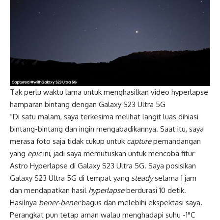
Tak perlu waktu lama untuk menghasilkan video hyperlapse
hamparan bintang dengan Galaxy S23 Ultra 5G
“Di satu malam, saya terkesima melihat langit luas dihiasi
bintang-bintang dan ingin mengabadikannya. Saat itu, saya
merasa foto saja tidak cukup untuk
capture
pemandangan
yang
epic
ini, jadi saya memutuskan untuk mencoba fitur
Astro Hyperlapse di Galaxy S23 Ultra 5G. Saya posisikan
Galaxy S23 Ultra 5G di tempat yang
steady
selama 1 jam
dan mendapatkan hasil
hyperlapse
berdurasi 10 detik.
Hasilnya
bener-bener
bagus dan melebihi ekspektasi saya.
Perangkat pun tetap aman walau menghadapi suhu -1°C