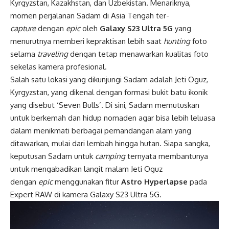
Kyrgyzstan, Kazakhstan, dan Uzbekistan. Menariknya,
momen perjalanan Sadam di Asia Tengah ter-
capture
dengan
epic
oleh
Galaxy S23 Ultra 5G
yang
menurutnya memberi kepraktisan lebih saat
hunting
foto
selama
traveling
dengan tetap menawarkan kualitas foto
sekelas kamera profesional.
Salah satu lokasi yang dikunjungi Sadam adalah Jeti Oguz,
Kyrgyzstan, yang dikenal dengan formasi bukit batu ikonik
yang disebut ‘Seven Bulls’. Di sini, Sadam memutuskan
untuk berkemah dan hidup nomaden agar bisa lebih leluasa
dalam menikmati berbagai pemandangan alam yang
ditawarkan, mulai dari lembah hingga hutan. Siapa sangka,
keputusan Sadam untuk
camping
ternyata membantunya
untuk mengabadikan langit malam Jeti Oguz
dengan
epic
menggunakan fitur
Astro Hyperlapse
pada
Expert RAW di kamera Galaxy S23 Ultra 5G.