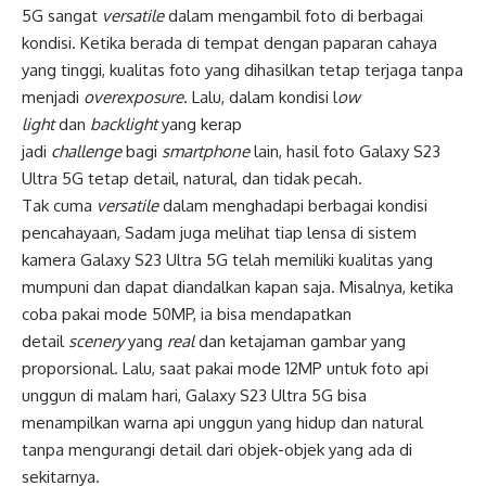
5G sangat
versatile
dalam mengambil foto di berbagai
kondisi. Ketika berada di tempat dengan paparan cahaya
yang tinggi, kualitas foto yang dihasilkan tetap terjaga tanpa
menjadi
overexposure
. Lalu, dalam kondisi l
ow
light
dan
backlight
yang kerap
jadi
challenge
bagi
smartphone
lain, hasil foto Galaxy S23
Ultra 5G tetap detail, natural, dan tidak pecah.
Tak cuma
versatile
dalam menghadapi berbagai kondisi
pencahayaan, Sadam juga melihat tiap lensa di sistem
kamera Galaxy S23 Ultra 5G telah memiliki kualitas yang
mumpuni dan dapat diandalkan kapan saja. Misalnya, ketika
coba pakai mode 50MP, ia bisa mendapatkan
detail
scenery
yang
real
dan ketajaman gambar yang
proporsional. Lalu, saat pakai mode 12MP untuk foto api
unggun di malam hari, Galaxy S23 Ultra 5G bisa
menampilkan warna api unggun yang hidup dan natural
tanpa mengurangi detail dari objek-objek yang ada di
sekitarnya.