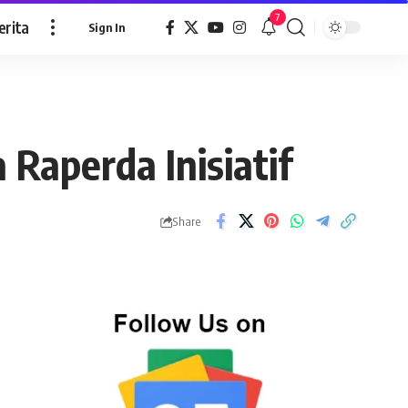
7
erita
Sign In
aperda Inisiatif
Share