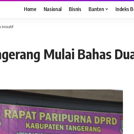
Home
Nasional
Bisnis
Banten
Indeks B
nisiatif
erang Mulai Bahas Dua R