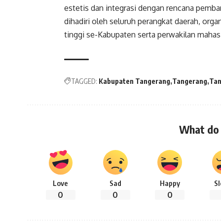
estetis dan integrasi dengan rencana pem
dihadiri oleh seluruh perangkat daerah, org
tinggi se-Kabupaten serta perwakilan mahas
TAGGED:
Kabupaten Tangerang
Tangerang
Tan
What do 
Love
Sad
Happy
S
0
0
0