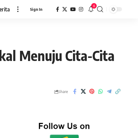
6
erita
Sign In
al Menuju Cita-Cita
Share