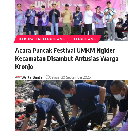
KABUPATEN TANGERANG
TANGERANG
Acara Puncak Festival UMKM Ngider
Kecamatan Disambut Antusias Warga
Kronjo
Warta Banten
Selasa, 30 September 2025