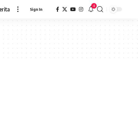
4
erita
Sign In