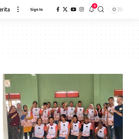
4
erita
Sign In