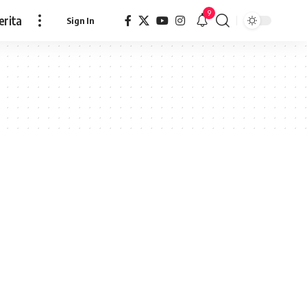
9
erita
Sign In