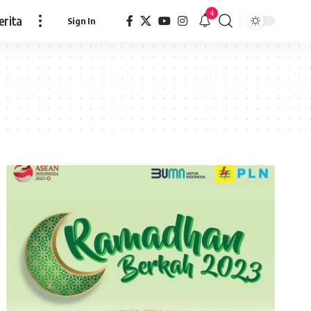
4
erita
Sign In