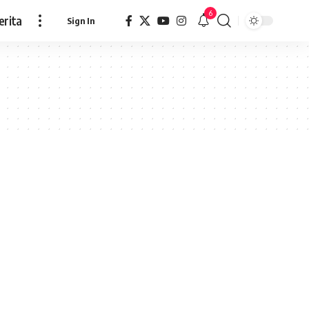
6
erita
Sign In