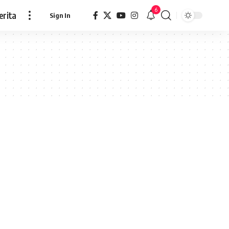
6
erita
Sign In