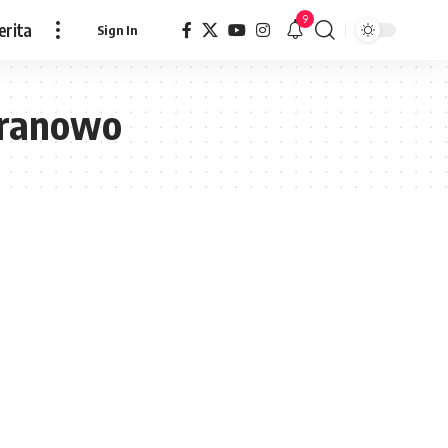
9
erita
Sign In
Pranowo