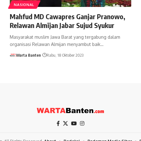
NASIONAL
Mahfud MD Cawapres Ganjar Pranowo,
Relawan Almijan Jabar Sujud Syukur
Masyarakat muslim Jawa Barat yang tergabung dalam
organisasi Relawan Almijan menyambut baik…
Warta Banten
Rabu, 18 Oktober 2023
. All Rights Reserved.
About
Redaksi
Pedoman Media Siber