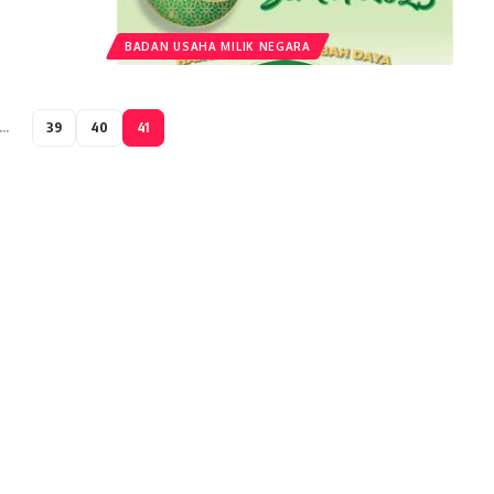
BADAN USAHA MILIK NEGARA
…
39
40
41