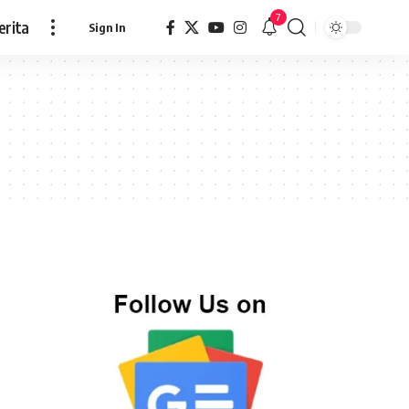
7
erita
Sign In